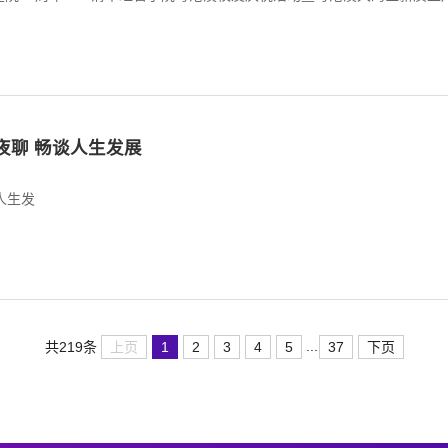
夜聊 畅谈人生发展
人生发
...
上页
1
2
3
4
5
37
下页
共219条