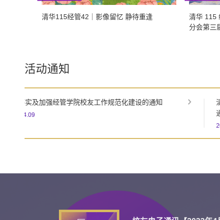
清华115经管42｜影像留忆 静待重逢
清华 11
分会第三
活动通知
清华¹¹¹经管 ³⁸|院长校友面对面暨闻道经管校庆特辑直播
通道首发
2022.04.21