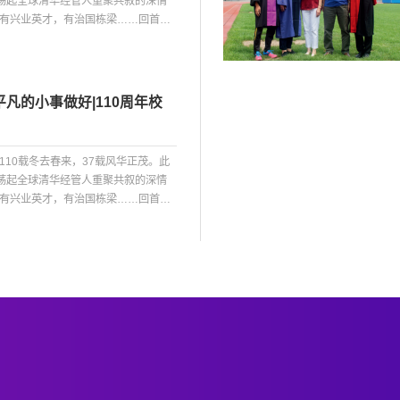
激荡起全球清华经管人重聚共叙的深情
有兴业英才，有治国栋梁……回首岁
动人故事。院庆之际，我们访谈若干
的肺腑之言。相信这些将成为历久弥
挺“当年考上清华大学就是我的梦
第一名的...
凡的小事做好|110周年校
10载冬去春来，37载风华正茂。此
激荡起全球清华经管人重聚共叙的深情
有兴业英才，有治国栋梁……回首岁
动人故事。院庆之际，我们访谈若干
的肺腑之言。相信这些将成为历久弥
青清华园里最重要的一课清华大学有
一教育...