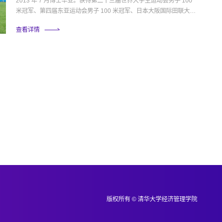
2013 年 7 月博士毕业。获得第二十三届世界大学生运动会男子 100
米冠军、第四届东亚运动会男子 100 米冠军、日本大阪国际田联大奖
赛 100 米冠军等奖项，被国人称为“眼镜飞人”。曾获得 CCTV 十大体
查看详情
坛风云人物、中国劳伦斯十佳运动员、中国大学生十大年度人物等多
项荣誉称号。毕业后留校任教，曾任清华大学团委副书记和体育部副
主任。
版权所有 © 清华大学经济管理学院