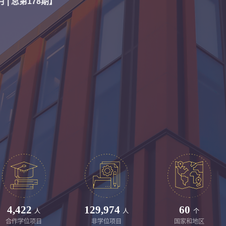
 | 总第177期
4,422
129,974
60
人
人
个
合作学位项目
非学位项目
国家和地区