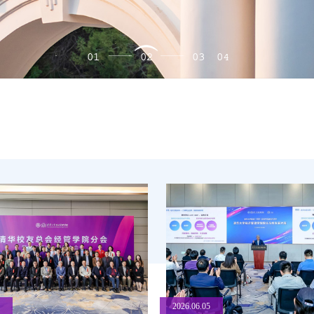
01
02
03
04
5
2026.06.05