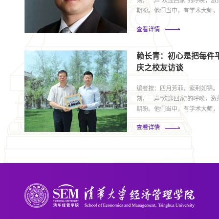
刻，一声“欢迎回家”的呼唤，
期盼。他们当中，有学术大师，
月长河，他们与学院有数不尽的
查看详情
经管学院优秀校友，记录下他们
新、永不褪色的珍贵诗篇。董松
想。”2000年，董松挺以宁波理科
赖长青：初心是把每件平
庆之校友访谈
编者按：四月芳菲，紫荆如锦。1
刻，一声“欢迎回家”的呼唤，
期盼。他们当中，有学术大师，
月长河，他们与学院有数不尽的
查看详情
经管学院优秀校友，记录下他们
新、永不褪色的珍贵诗篇。赖长
培养又红又专人才的光荣传统，这