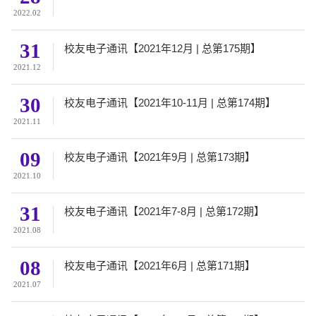
2022.02
31
校友电子通讯【2021年12月 | 总第175期】
2021.12
30
校友电子通讯【2021年10-11月 | 总第174期】
2021.11
09
校友电子通讯【2021年9月 | 总第173期】
2021.10
31
校友电子通讯【2021年7-8月 | 总第172期】
2021.08
08
校友电子通讯【2021年6月 | 总第171期】
2021.07