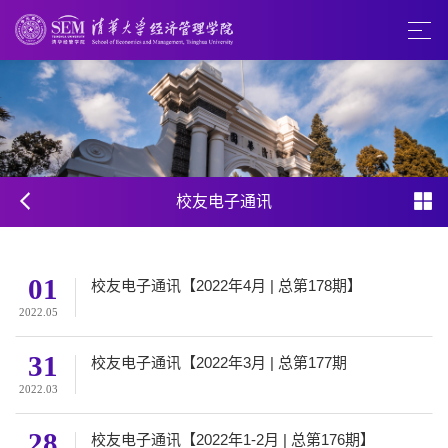
校友电子通讯
01
校友电子通讯【2022年4月 | 总第178期】
2022.05
31
校友电子通讯【2022年3月 | 总第177期
2022.03
28
校友电子通讯【2022年1-2月 | 总第176期】